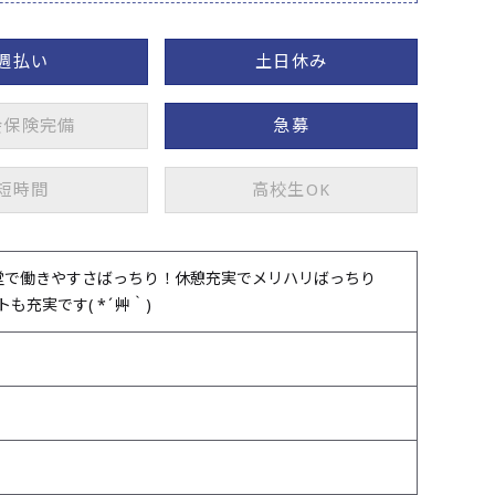
週払い
土日休み
会保険完備
急募
短時間
高校生OK
食堂で働きやすさばっちり！休憩充実でメリハリばっちり
も充実です( *´艸｀)