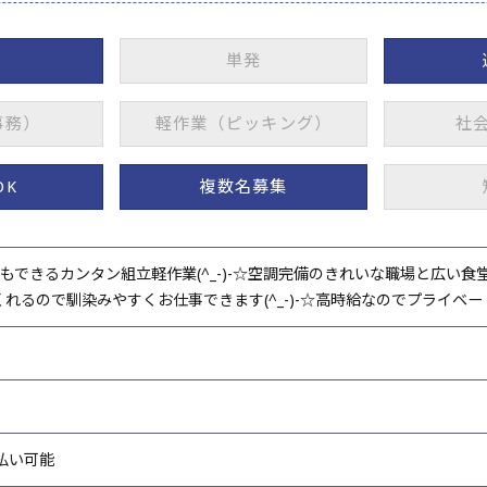
単発
事務）
軽作業（ピッキング）
社
OK
複数名募集
もできるカンタン組立軽作業(^_-)-☆空調完備のきれいな職場と広い
くれるので馴染みやすくお仕事できます(^_-)-☆高時給なのでプライベート
週払い可能