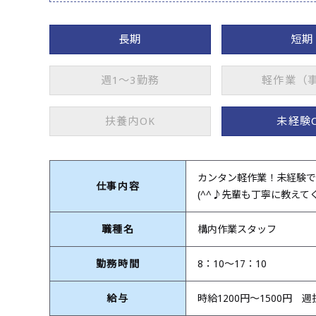
長期
短期
週1～3勤務
軽作業（
扶養内OK
未経験
カンタン軽作業！未経験で
仕事内容
(^^♪先輩も丁寧に教えて
職種名
構内作業スタッフ
勤務時間
8：10～17：10
給与
時給1200円～1500円 