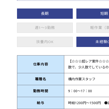
長期
短期
週1～3勤務
軽作業（
扶養内OK
未経験
【☆☆☆超レア案件☆☆☆】
仕事内容
数で、少人数でしているので
職種名
構内作業スタッフ
勤務時間
9：00～17：00
給与
時給1200円～1500円 