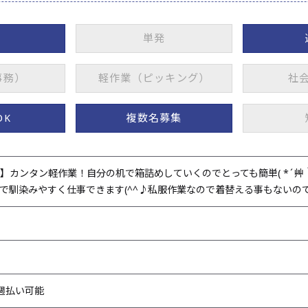
単発
事務）
軽作業（ピッキング）
社
OK
複数名募集
カンタン軽作業！自分の机で箱詰めしていくのでとっても簡単( *´艸｀)
馴染みやすく仕事できます(^^♪私服作業なので着替える事もないので汚れ
●週払い可能