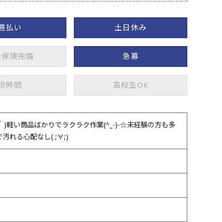
週払い
土日休み
会保険完備
急募
短時間
高校生OK
軽い商品ばかりでラクラク作業(^_-)-☆未経験の方も多
る心配なし( ;∀;)