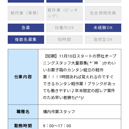
軽作業（ピッキ
軽作業（事務）
社会保険完備
ング）
急募
扶養内OK
未経験OK
複数名募集
短時間
高校生OK
【短期】11月10日スタートの弊社オープ
ニングスタッフ大量募集( *´艸｀)かわい
いお菓子箱のカンタン組立の軽作
仕事内容
業！！！1時間あれば覚えれるのですぐ
できるカンタン軽作業！ブランクがあっ
ても働きやすい♪年末限定の超レア案件
のため早い者勝ち(^^)/
職種名
構内作業スタッフ
勤務時間
9：00～17：00