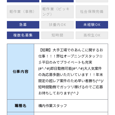
軽作業（ピッキ
軽作業（事務）
社会保険完備
ング）
急募
扶養内OK
未経験OK
複数名募集
短時間
高校生OK
【短期】大手工場でのあんこに関するお
仕事！！！弊社オープニングスタッフ☆
彡平日のみでプライベートも充実
(#^.^#)即日勤務可能(#^.^#)大人気案件
仕事内容
の為応募多数いただいています！！年末
限定の超レア案件のため早い者勝ち(^^)/
短時間勤務でガッツリ稼げるのでご応募
お待ちしております(^^♪
職種名
構内作業スタッフ