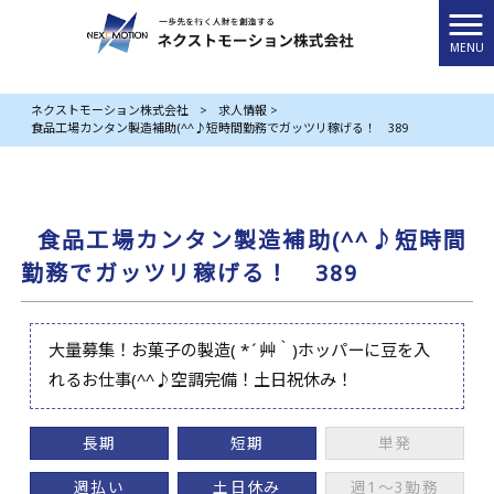
MENU
ネクストモーション株式会社
>
求人情報
>
食品工場カンタン製造補助(^^♪短時間勤務でガッツリ稼げる！ 389
食品工場カンタン製造補助(^^♪短時間
勤務でガッツリ稼げる！ 389
大量募集！お菓子の製造( *´艸｀)ホッパーに豆を入
れるお仕事(^^♪空調完備！土日祝休み！
長期
短期
単発
週払い
土日休み
週1～3勤務